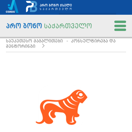
EN
პრო ბონო
საქართველო
ᲡᲐᲣᲙᲔᲗᲔᲡᲝ ᲛᲐᲒᲐᲚᲘᲗᲔᲑᲘ - ᲙᲝᲜᲡᲣᲚᲢᲘᲠᲔᲑᲐ ᲓᲐ
მთავარი
ᲛᲔᲜᲢᲝᲠᲘᲜᲒᲘ
პრო ბონოს შესახებ
EN
საკითხები და მოდელები
საქართველოს ქსელი
მედიაციის ინიციატივა
საუკეთესო მაგალითები